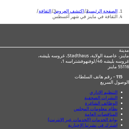
أنت
الصفحة الرئيسية
اكتشف العروض
الثقافة
هنا
الثقافة في ماينز في شهر أغسطس
منطقة
القدم
مدينة
ماينز، عاصمة الولاية،
Stadthaus، غروسه بليشه،
غروسه بليشه 46/لوفنهوفشتراسه 1،
55116 ماينز
115 - رقم هاتف السلطات
الوصول السريع
التنظيم الإداري
النشرات الصحفية
الوظائف الشاغرة
نظام معلومات المجلس
المناقصات العامة
بوابة الخدمات (الخدمات عبر الإنترنت)
اشترك في نشرتنا الإخبارية