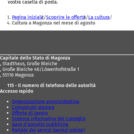
vostra casella di posta.
Siete
Pagina iniziale
Scoprire le offerte
La cultura
qui:
Cultura a Magonza nel mese di agosto
Area
dei
piedi
Capitale dello Stato di Magonza
,
Stadthaus, Große Bleiche
, Große Bleiche 46/Löwenhofstraße 1
, 55116 Magonza
115 - Il numero di telefono delle autorità
Accesso rapido
Organizzazione amministrativa
Comunicati stampa
Offerte di lavoro
Sistema informativo del Consiglio
Gare d'appalto pubbliche
Portale dei servizi (servizi online)