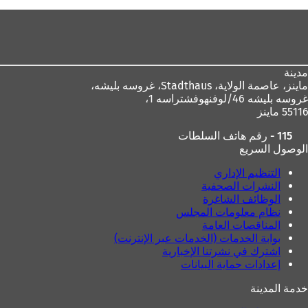
منطقة
القدم
مدينة
ماينز، عاصمة الولاية،
Stadthaus، غروسه بليشه،
غروسه بليشه 46/لوفنهوفشتراسه 1،
55116 ماينز
115 - رقم هاتف السلطات
الوصول السريع
التنظيم الإداري
النشرات الصحفية
الوظائف الشاغرة
نظام معلومات المجلس
المناقصات العامة
بوابة الخدمات (الخدمات عبر الإنترنت)
اشترك في نشرتنا الإخبارية
إعدادات حماية البيانات
خدمة المدينة