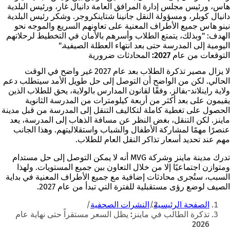
هاس، ورئيس مجلس إدارة المرافق العامة دانيال غار، ورئيس البلدية
دانيال كوبلر، ومسؤولة النقل جانينا شتاينكروجر. وشكر رئيس البلدية
نينو هاس جميع الأطراف المعنية على تعاونهم السريع والموجه نحو
الهدف: "وبذلك، يتمتع الطلاب وأسرهم بالأمان في التخطيط لرحلاتهم
اليومية إلى المدرسة حتى بعد انتهاء العطلة الصيفية."
التوقعات من عام 2027: المحادثات ضرورية
لا يزال مصير تذكرة الطلاب بعد عام 2027 غير واضح في الوقت
الحالي. لكن من الواضح أن التوصل إلى حل طويل الأمد سيتطلب دعم
ولاية راينلاند-بفالز. وفقًا لقانون المدارس بالولاية، يحق للطلاب الذين
يقيمون على بعد أكثر من أربعة كيلومترات من المدرسة الثانوية
الحصول على تغطية كاملة لتكاليف التنقل إلى المدرسة من قبل مدينة
ماينز. لكن التنقل، بغض النظر عن مسافة الذهاب إلى المدرسة، يعد
عنصرًا مهمًا لمشاركة الأطفال والشباب واستقلاليتهم. وهذا الجانب
مهم عند تحديد أسعار تذاكر النقل العام للطلاب.
تدرك مدينة ماينز وشركة MVG أنه لا يمكن التوصل إلى حل مستدام
ومتوازن اجتماعيًا إلا من خلال التعاون بين جميع المستويات. ولهذا
السبب، ستُجرى محادثات إضافية مع جميع الأطراف المعنية في بداية
الصيف لوضع رؤى مستقبلية للفترة التي تبدأ من عام 2027.
أنت
الصفحة الرئيسية
النشرات الصحفية
هنا
تذكرة الطالب في ماينز: يظل السعر مستقراً حتى نهاية عام
2026