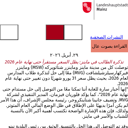
إلى
الصفحة
الانتقال إلى المحتوى
الرئيسية
النشرات الصحفية
القراءة بصوت عالٍ
٢٩. أبريل ٢٠٢٦
تذكرة الطالب في ماينز: يظل السعر مستقراً حتى نهاية عام 2026
توصلت كل من مدينة ماينز وماينزر شتاتويركه (MSW) وماينزر
فيركهارسيلزشيلشافت (MVG) معًا إلى حل لتذكرة طلاب المدارس
لعام 2026، بحيث يظل سعر 31 يورو شهريًا دون تغيير حتى نهاية عام
2026.
"إنها أخبار سارة للغاية أننا تمكنا معًا من التوصل إلى حل مستدام حتى
نهاية عام 2026"، كما يؤكد فلوريان فيزمان، المدير التنفيذي لشركة
MVG. وتضيف جانينا شتاينكروجر، رئيسة مجلس الإشراف، أن هذا الأمر
لم يكن أمرًا بديهيًا على الإطلاق في ظل الوضع المالي العام المتوتر.
ولذلك، فإن هذه الإشارة الواضحة تكتسب أهمية أكبر الآن بالنسبة
للشباب والأسر في ماينز.
وقد تم التوصل إلى هذا الحل بالتنسيق الوثيق بين رئيس البلدية نينو