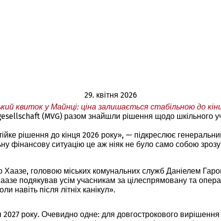
29. квітня 2026
ий квиток у Майнці: ціна залишається стабільною до кінц
esellschaft (MVG) разом знайшли рішення щодо шкільного учні
ійке рішення до кінця 2026 року», — підкреслює генеральн
ну фінансову ситуацію це аж ніяк не було само собою зрозу
іно Хаазе, головою міських комунальних служб Даніелем Га
зе подякував усім учасникам за цілеспрямовану та оператив
и навіть після літніх канікул».
я 2027 року. Очевидно одне: для довгострокового вирішення