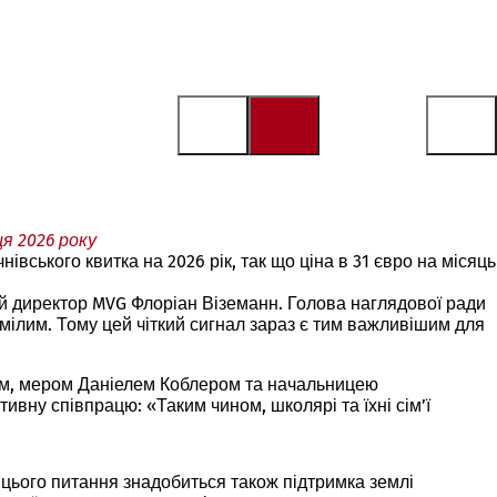
я 2026 року
вського квитка на 2026 рік, так що ціна в 31 євро на місяць
ий директор MVG Флоріан Віземанн. Голова наглядової ради
мілим. Тому цей чіткий сигнал зараз є тим важливішим для
ром, мером Даніелем Коблером та начальницею
ну співпрацю: «Таким чином, школярі та їхні сім’ї
 цього питання знадобиться також підтримка землі