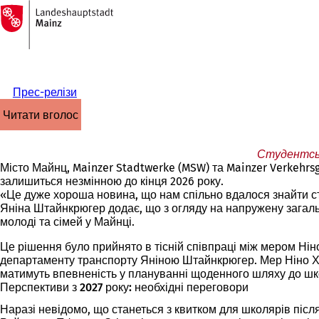
На
головну
Перейти до змісту
сторінку
Прес-релізи
читати вголос
Студентськ
Місто Майнц, Mainzer Stadtwerke (MSW) та Mainzer Verkehrsg
залишиться незмінною до кінця 2026 року.
«Це дуже хороша новина, що нам спільно вдалося знайти ст
Яніна Штайнкрюгер додає, що з огляду на напружену загаль
молоді та сімей у Майнці.
Це рішення було прийнято в тісній співпраці між мером Н
департаменту транспорту Яніною Штайнкрюгер. Мер Ніно Хаа
матимуть впевненість у плануванні щоденного шляху до школ
Перспективи з 2027 року: необхідні переговори
Наразі невідомо, що станеться з квитком для школярів післ