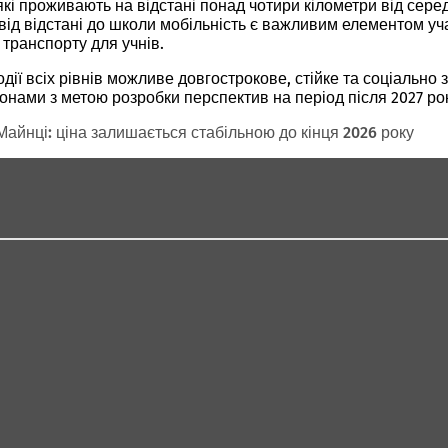
 які проживають на відстані понад чотири кілометри від сер
д відстані до школи мобільність є важливим елементом участ
транспорту для учнів.
ї всіх рівнів можливе довгострокове, стійке та соціально 
онами з метою розробки перспектив на період після 2027 ро
Майнці: ціна залишається стабільною до кінця 2026 року