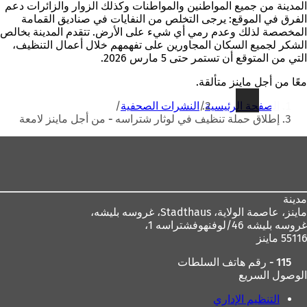
المدينة من جميع المواطنين والمواطنات وكذلك الزوار والزائرات دعم
الفرق في الموقع: يرجى التخلص من النفايات في صناديق القمامة
المخصصة لذلك وعدم رمي أي شيء على الأرض. تتقدم المدينة بخالص
الشكر لجميع السكان المجاورين على تفهمهم خلال أعمال التنظيف،
التي من المتوقع أن تستمر حتى 5 مارس 2026.
معًا من أجل ماينز متألقة.
أنت
الصفحة الرئيسية
النشرات الصحفية
هنا
إطلاق حملة تنظيف في لوثار شتراسه - من أجل ماينز لامعة
منطقة
القدم
مدينة
ماينز، عاصمة الولاية،
Stadthaus، غروسه بليشه،
غروسه بليشه 46/لوفنهوفشتراسه 1،
55116 ماينز
115 - رقم هاتف السلطات
الوصول السريع
التنظيم الإداري