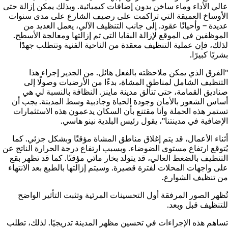
عالي الأداء وماء ساخن بدون إضافات كيميائية. وبذلك يمكن إزالة حتى
الأوساخ العميقة التي تراكمت على رصيف الشارع على مدى سنوات
عديدة – وأحيانًا عقود. إلى جانب التنظيف الآلي، يعمل العديد من
الموظفين في الموقع لإزالة البقايا التي تم إزالتها ومعالجة الأسطح.
لذلك، فإن عملية التنظيف معقدة من الناحية الفنية وتتطلب جهدًا
بشريًا كبيرًا.
"الفرق الذي يمكن ملاحظته بالفعل هائل. من الجدير إجراء هذا
التنظيف الشامل لمناطق المشاة، بدءًا من الأرضيات وصولًا إلى
صناديق القمامة، حتى تتألق مدينة ماينز. النظافة بالنسبة لي هي
أساس الشعور بالأمان وجودة الحياة وجاذبية وسط المدينة. يجب أن
تستمر هذه الحملة وأنا مقتنع بأن السكان يدعمون هذه الاستثمارات
الإضافية في مدينتنا"، يقول رئيس البلدية نينو هاسي.
أثناء الأعمال، قد يتم إغلاق مناطق المشاة مؤقتًا وبشكل جزئي. كما
يُتوقع ارتفاع مستوى الضوضاء. وبسبب ارتفاع درجة الحرارة الناتج عن
التنظيف بالضغط العالي، قد يتولد بخار مائي مؤقتًا. كما قد تظهر بقع
على واجهات المحلات لفترة قصيرة. وسيتم إزالتها بالطبع بعد الانتهاء
من تنظيف الشوارع.
تُظهر الصور المرفقة أول التحسينات المرئية وتثبت التأثير الواضح
للتنظيف قبل وبعد.
تساهم هذه الإجراءات في تحسين مظهر المدينة تدريجيًا. لذلك، تطلب