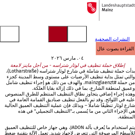
إلى
الصفحة
الانتقال إلى المحتوى
الرئيسية
النشرات الصحفية
القراءة بصوت عالٍ
٠٤. مارس ٢٠٢٦
إطلاق حملة تنظيف في لوثار شتراسه - من أجل ماينز لامعة
بدأت حملة تنظيف شاملة في شارع لوثار شتراسه (Lotharstraße)،
والتي تمثل بداية تنظيف الأرضيات على مستوى وسط المدينة كجزء
من حملة #mainzglaenzt. والهدف من ذلك هو إجراء تنظيف شامل
وعميق لمنطقة الشارع، بما في ذلك إزالة بقايا العلكة.
وهذه إجراء إضافي يتجاوز نطاق التنظيف المنتظم للطرق المنصوص
عليه في اللوائح. وقد تم بالفعل تنظيف صناديق القمامة العامة في
شارع لوثار تنظيفًا شاملًا – وبذلك فإن عملية التنظيف العميق الحالية
هي الإجراء الثاني من ما يُسمى بـ"التنظيف التجميلي" في هذه
المنطقة.
يتم استخدام ما يُعرف بآلة JADON، وهي جهاز خاص للتنظيف العميق
للأسطح المرصوفة التي تتعرض لإجهاد شديد. تعمل الآلة بتقنية ضغط