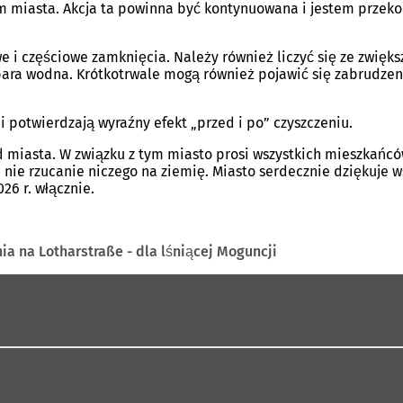
um miasta. Akcja ta powinna być kontynuowana i jestem przek
we i częściowe zamknięcia. Należy również liczyć się ze zwi
ra wodna. Krótkotrwale mogą również pojawić się zabrudzeni
i potwierdzają wyraźny efekt „przed i po” czyszczeniu.
miasta. W związku z tym miasto prosi wszystkich mieszkańców
 nie rzucanie niczego na ziemię. Miasto serdecznie dziękuje
6 r. włącznie.
a na Lotharstraße - dla lśniącej Moguncji