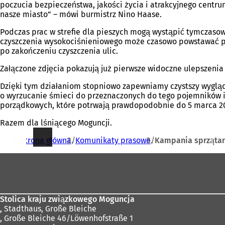
poczucia bezpieczeństwa, jakości życia i atrakcyjnego centr
nasze miasto” – mówi burmistrz Nino Haase.
Podczas prac w strefie dla pieszych mogą wystąpić tymczaso
czyszczenia wysokociśnieniowego może czasowo powstawać pa
po zakończeniu czyszczenia ulic.
Załączone zdjęcia pokazują już pierwsze widoczne ulepszenia 
Dzięki tym działaniom stopniowo zapewniamy czystszy wygląd 
o wyrzucanie śmieci do przeznaczonych do tego pojemników i
porządkowych, które potrwają prawdopodobnie do 5 marca 202
Razem dla lśniącego Moguncji.
Jesteś
Strona główna
Komunikaty prasowe
Kampania sprzątani
tutaj:
Obszar
stóp
Stolica kraju związkowego Moguncja
,
Stadthaus, Große Bleiche
, Große Bleiche 46/Löwenhofstraße 1