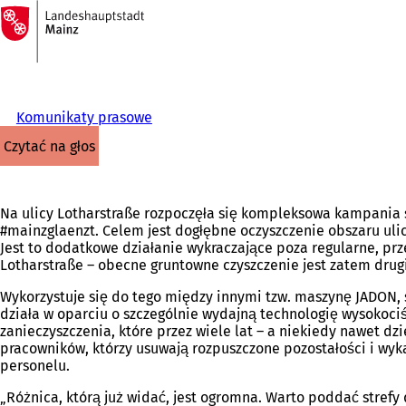
Do
strony
Przejdź do treści
głównej
Komunikaty prasowe
czytać na głos
Na ulicy Lotharstraße rozpoczęła się kompleksowa kampania 
#mainzglaenzt. Celem jest dogłębne oczyszczenie obszaru ulic
Jest to dodatkowe działanie wykraczające poza regularne, prz
Lotharstraße – obecne gruntowne czyszczenie jest zatem dr
Wykorzystuje się do tego między innymi tzw. maszynę JADON,
działa w oparciu o szczególnie wydajną technologię wysoko
zanieczyszczenia, które przez wiele lat – a niekiedy nawet dz
pracowników, którzy usuwają rozpuszczone pozostałości i wyk
personelu.
„Różnica, którą już widać, jest ogromna. Warto poddać strefy