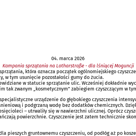
04. marca 2026
Kampania sprzątania na Lotharstraße - dla lśniącej Moguncji
sprzątania, która oznacza początek ogólnomiejskiego czyszc
y, w tym usunięcie pozostałości gumy do żucia.
ewidziane w statucie sprzątanie ulic. Wcześniej dokładnie wyc
ugim tak zwanym „kosmetycznym” zabiegiem czyszczącym w tym
 specjalistyczne urządzenie do głębokiego czyszczenia inten
ciśnieniową i podgrzaną wodę bez dodatków chemicznych. Dzi
iesięcioleci – utrwaliły się w nawierzchni ulicznej. Oprócz cz
ańczają powierzchnie. Czyszczenie jest zatem technicznie sk
 dla pieszych gruntownemu czyszczeniu, od podłóg aż po kosze 