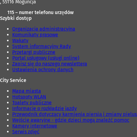
, 55116 Moguncja
115 – numer telefonu urzędów
Szybki dostęp
Organizacja administracyjna
Komunikaty prasowe
Wakaty
System informacyjny Rady
Przetargi publiczne
Portal usługowy (usługi online)
Zapisz się do naszego newslettera
Ustawienia ochrony danych
City Service
Mapa miasta
Hotspoty WLAN
Toalety publiczne
Informacje o rozkładzie jazdy
Przewodnik dotyczący karmienia piersią i zmiany pielu
Wejście awaryjne - gdzie dzieci mogą znaleźć pomoc
Kamery internetowe
Serwis zdjęć