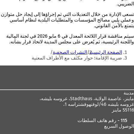
الضريبي.
تسعى الإدارة من خلال التعديلات التي تم إجراؤها إلى إيجاد حل متوازن
وعملي يلبي مصالح المؤسسات والمتطلبات البلدية لنظام أساسي
يتمتع بالأمن القانوني.
سيتم مناقشة قرار اللائحة المعدل في 6 مايو 2026 في لجنة المالية
واللجنة الرئيسية، ثم يُعرض على مجلس المدينة لاتخاذ قرار بشأنه.
أنت
الصفحة الرئيسية
النشرات الصحفية
هنا
ضريبة الإقامة: حوار مكثف مع الأطراف المعنية
منطقة
القدم
مدينة
ماينز، عاصمة الولاية،
Stadthaus، غروسه بليشه،
غروسه بليشه 46/لوفنهوفشتراسه 1،
55116 ماينز
115 - رقم هاتف السلطات
الوصول السريع