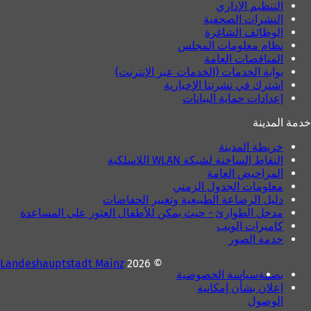
التنظيم الإداري
النشرات الصحفية
الوظائف الشاغرة
نظام معلومات المجلس
المناقصات العامة
بوابة الخدمات (الخدمات عبر الإنترنت)
اشترك في نشرتنا الإخبارية
إعدادات حماية البيانات
خدمة المدينة
خريطة المدينة
النقاط الساخنة لشبكة WLAN اللاسلكية
المراحيض العامة
معلومات الجدول الزمني
دليل الرضاعة الطبيعية وتغيير الحفاضات
مدخل الطوارئ - حيث يمكن للأطفال العثور على المساعدة
كاميرات الويب
خدمة الصور
Landeshauptstadt Mainz
© 2026
بصمة
سياسة الخصوصية
إعلان بشأن إمكانية
الوصول