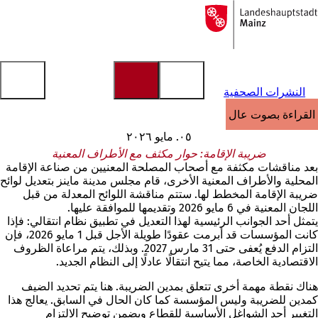
إلى
الصفحة
الانتقال إلى المحتوى
الرئيسية
النشرات الصحفية
القراءة بصوت عالٍ
٠٥. مايو ٢٠٢٦
ضريبة الإقامة: حوار مكثف مع الأطراف المعنية
بعد مناقشات مكثفة مع أصحاب المصلحة المعنيين من صناعة الإقامة
المحلية والأطراف المعنية الأخرى، قام مجلس مدينة ماينز بتعديل لوائح
ضريبة الإقامة المخطط لها. ستتم مناقشة اللوائح المعدلة من قبل
اللجان المعنية في 6 مايو 2026 وتقديمها للموافقة عليها.
يتمثل أحد الجوانب الرئيسية لهذا التعديل في تطبيق نظام انتقالي: فإذا
كانت المؤسسات قد أبرمت عقودًا طويلة الأجل قبل 1 مايو 2026، فإن
التزام الدفع يُعفى حتى 31 مارس 2027. وبذلك، يتم مراعاة الظروف
الاقتصادية الخاصة، مما يتيح انتقالًا عادلًا إلى النظام الجديد.
هناك نقطة مهمة أخرى تتعلق بمدين الضريبة. هنا يتم تحديد الضيف
كمدين للضريبة وليس المؤسسة كما كان الحال في السابق. يعالج هذا
التغيير أحد الشواغل الأساسية للقطاع ويضمن توضيح الالتزام