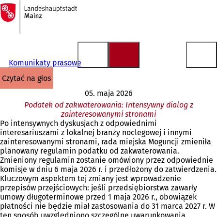
Do
strony
Przejdź do treści
głównej
Komunikaty prasowe
czytać na głos
05. maja 2026
Podatek od zakwaterowania: Intensywny dialog z
zainteresowanymi stronami
Po intensywnych dyskusjach z odpowiednimi
interesariuszami z lokalnej branży noclegowej i innymi
zainteresowanymi stronami, rada miejska Moguncji zmieniła
planowany regulamin podatku od zakwaterowania.
Zmieniony regulamin zostanie omówiony przez odpowiednie
komisje w dniu 6 maja 2026 r. i przedłożony do zatwierdzenia.
Kluczowym aspektem tej zmiany jest wprowadzenie
przepisów przejściowych: jeśli przedsiębiorstwa zawarły
umowy długoterminowe przed 1 maja 2026 r., obowiązek
płatności nie będzie miał zastosowania do 31 marca 2027 r. W
ten sposób uwzględniono szczególne uwarunkowania