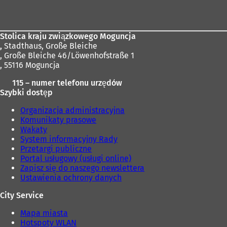
stóp
Stolica kraju związkowego Moguncja
,
Stadthaus, Große Bleiche
, Große Bleiche 46/Löwenhofstraße 1
, 55116 Moguncja
115 – numer telefonu urzędów
Szybki dostęp
Organizacja administracyjna
Komunikaty prasowe
Wakaty
System informacyjny Rady
Przetargi publiczne
Portal usługowy (usługi online)
Zapisz się do naszego newslettera
Ustawienia ochrony danych
City Service
Mapa miasta
Hotspoty WLAN