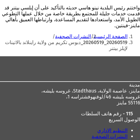
واختتم رئيس البلدية نينو هاسي حديثه بالتأكيد على أن إيلسي بيتنر قد
قدمت خدمات جليلة للمجتمع بطريقة خاصة من خلال عملها التطوعي
الطويل الأمد، واستعدادها لتقديم المساعدة، وارتباطها العميق بأهالي
ماينز-فينتين.
أنت
الصفحة الرئيسية
النشرات الصحفية
هنا
20260519_20260519_دبوس تكريم من ولاية راينلاند بالاتينات
لإيلز بيتنر
منطقة
القدم
مدينة
ماينز، عاصمة الولاية،
Stadthaus، غروسه بليشه،
غروسه بليشه 46/لوفنهوفشتراسه 1،
55116 ماينز
115 - رقم هاتف السلطات
الوصول السريع
التنظيم الإداري
النشرات الصحفية