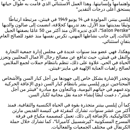
واهتمامها وإنسانيتها. وهذا العمل الاستثنائي الذي قامت به طوال حياتها
يستحق أعلى درجات التقدير."
إيلسي بيتنر، المولودة في 14 يونيو 1949 في فينثن، مرتبطة ارتباطًا
وثيقًا بمدينتها منذ الأزل. بعد تدريبها كحلاقة، انضمت إلى صالون والديها
"Salon Perske"، الذي تديره الآن منذ أكثر من 50 عامًا بصفتها الجيل
الثالث. إلى جانب نشاطها المهني، تكرس نفسها منذ عقود للصالح العام
بتفانٍ استثنائي.
وهكذا، فهي عضو منذ سنوات عديدة في مجلس إدارة جمعية التجارة
والنقل في فينثن، حيث تدافع عن مصالح رجال الأعمال المحليين وتعزز
الحياة في الحي. علاوة على ذلك، تنظم بانتظام حملات لجمع الملابس
لصالح راهبات العناية الإلهية في ماينز-فينثن.
وتجدر الإشارة بشكل خاص إلى جهودها من أجل كبار السن والأشخاص
المحتاجين. تزور إيلسي بيتنر بانتظام كبار السن ذوي الإعاقة الحركية
وتدعمهم في حياتهم اليومية. وبالتعاون مع مبادرة "فينثر من أجل
فينثر"، دعمت أيضًا إنشاء خدمة نقل مجانية لكبار السن.
كما أن إيلسي بيتنر متجذرة بقوة في الحياة الكنسية والثقافية. فمنذ
أكثر من عشر سنوات، تشارك كمقرئة في كنيسة القديس مارتن
الكاثوليكية. بالإضافة إلى ذلك، تعمل كمصممة مكياج في فرقة
المسرح المسكونية "كيرشسبيل كاميراتا"، كما تشارك خلال حملة
الكرنفال في مختلف الجمعيات والفعاليات.