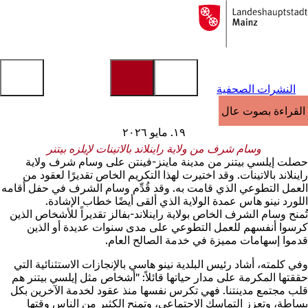
إلى
الصفحة
الانتقال إلى المحتوى
الرئيسية
النشرات الصحفية
القراءة بصوت عالٍ
١٩. مايو ٢٠٢٦
وسام شرف من ولاية راينلاند بالاتينات لإيلزه بيتنر
حصلت إيلسي بيتنر من مدينة ماينز-فينتن على وسام شرف ولاية
راينلاند بالاتينات. وقد اختيرت لهذا التكريم الخاص تقديرًا لعقود من
العمل التطوعي الذي قامت به. وقد قُدِّم وسام الشرف في حفل أقامه
اللورد نينو هاس عمدة الولاية الذي ألقى أيضًا خطاب الإشادة.
تُمنح وسام الشرف الخاص بولاية راينلاند-بفالز تقديراً للأشخاص الذين
كرسوا أنفسهم للعمل التطوعي على مدى سنوات عديدة أو الذين
قدموا إسهامات مميزة في خدمة الصالح العام.
وفي كلمته، أشاد رئيس البلدية نينو هاسي بالإنجازات الاستثنائية التي
حققتها المكرمة على مدار حياتها قائلاً: "أشخاص مثل إيلسي بيتنر هم
قلب مجتمع مدينتنا. فهي تكرس نفسها منذ عقود لخدمة الآخرين بكل
بساطة، وتعزز التماسك الاجتماعي، وتمنح الكثير من الناس وقتها