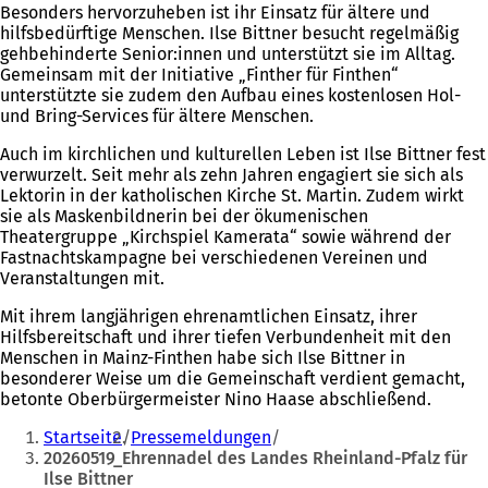
Besonders hervorzuheben ist ihr Einsatz für ältere und
hilfsbedürftige Menschen. Ilse Bittner besucht regelmäßig
gehbehinderte Senior:innen und unterstützt sie im Alltag.
Gemeinsam mit der Initiative „Finther für Finthen“
unterstützte sie zudem den Aufbau eines kostenlosen Hol-
und Bring-Services für ältere Menschen.
Auch im kirchlichen und kulturellen Leben ist Ilse Bittner fest
verwurzelt. Seit mehr als zehn Jahren engagiert sie sich als
Lektorin in der katholischen Kirche St. Martin. Zudem wirkt
sie als Maskenbildnerin bei der ökumenischen
Theatergruppe „Kirchspiel Kamerata“ sowie während der
Fastnachtskampagne bei verschiedenen Vereinen und
Veranstaltungen mit.
Mit ihrem langjährigen ehrenamtlichen Einsatz, ihrer
Hilfsbereitschaft und ihrer tiefen Verbundenheit mit den
Menschen in Mainz-Finthen habe sich Ilse Bittner in
besonderer Weise um die Gemeinschaft verdient gemacht,
betonte Oberbürgermeister Nino Haase abschließend.
Sie
Startseite
Pressemeldungen
befinden
20260519_Ehrennadel des Landes Rheinland-Pfalz für
Ilse Bittner
sich