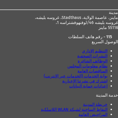
ي
ع
ل
مدينة
ا
ماينز، عاصمة الولاية،
Stadthaus، غروسه بليشه،
م
غروسه بليشه 46/لوفنهوفشتراسه 1،
ة
55116 ماينز
ت
115 - رقم هاتف السلطات
ب
الوصول السريع
و
ي
التنظيم الإداري
ب
النشرات الصحفية
ج
الوظائف الشاغرة
د
نظام معلومات المجلس
ي
المناقصات العامة
د
بوابة الخدمات (الخدمات عبر الإنترنت)
ة
اشترك في نشرتنا الإخبارية
)
إعدادات حماية البيانات
خدمة المدينة
خريطة المدينة
النقاط الساخنة لشبكة WLAN اللاسلكية
المراحيض العامة