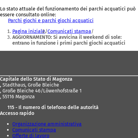
Lo stato attuale del funzionamento dei parchi acquatici può
essere consultato online:
Parchi giochi e parchi giochi acquatici
(
Siete
S
Pagina iniziale
Comunicati stampa
i
qui:
AGGIORNAMENTO: Si avvicina il weekend di sole:
a
entrano in funzione i primi parchi giochi acquatici
p
r
Area
e
i
dei
n
piedi
u
n
Capitale dello Stato di Magonza
a
,
Stadthaus, Große Bleiche
n
, Große Bleiche 46/Löwenhofstraße 1
u
, 55116 Magonza
o
115 - Il numero di telefono delle autorità
v
Accesso rapido
a
s
Organizzazione amministrativa
c
Comunicati stampa
h
Offerte di lavoro
e