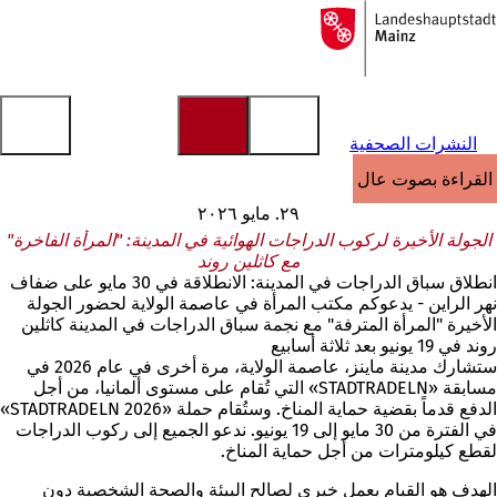
إلى
الصفحة
الانتقال إلى المحتوى
الرئيسية
النشرات الصحفية
القراءة بصوت عالٍ
٢٩. مايو ٢٠٢٦
الجولة الأخيرة لركوب الدراجات الهوائية في المدينة: "المرأة الفاخرة"
مع كاثلين روند
انطلاق سباق الدراجات في المدينة: الانطلاقة في 30 مايو على ضفاف
نهر الراين - يدعوكم مكتب المرأة في عاصمة الولاية لحضور الجولة
الأخيرة "المرأة المترفة" مع نجمة سباق الدراجات في المدينة كاثلين
روند في 19 يونيو بعد ثلاثة أسابيع
ستشارك مدينة ماينز، عاصمة الولاية، مرة أخرى في عام 2026 في
مسابقة «STADTRADELN» التي تُقام على مستوى ألمانيا، من أجل
الدفع قدماً بقضية حماية المناخ. وستُقام حملة «STADTRADELN 2026»
في الفترة من 30 مايو إلى 19 يونيو. ندعو الجميع إلى ركوب الدراجات
لقطع كيلومترات من أجل حماية المناخ.
الهدف هو القيام بعمل خيري لصالح البيئة والصحة الشخصية دون