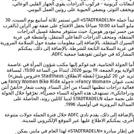
انبعاثات كربونية - فركوب الدراجات يقوي الجهاز القلبي الوعائي،
ويخفف التوتر، ويضفي الحيوية على روتين العمل اليومي.
تبدأ حملة «STADTRADELN» التي تستمر ثلاثة أسابيع يوم السبت، 30
مايو الساعة 10:00 صباحًا بحفل الافتتاح على ضفة نهر الراين (بالقرب
من جسر ثيودور هوس)، حيث ستتوفر محطة غسيل الدراجات
المتنقلة، ومتحف الدراجات التفاعلي المتنقل، وأنشطة في عربة
السيرك المتنقلة، بالإضافة إلى معلومات مفيدة حول السلامة المرورية
في عربة السلامة التابعة للشرطة. بالإضافة إلى ذلك، يمكنكم
المشاركة في جولتين تقودهما جمعية ADFC.
أما الجولة الختامية، فيدعوكم إليها مكتب شؤون المرأة في عاصمة
الولاية يوم الجمعة، 19 يونيو 2026، ابتداءً من الساعة 15:00، لمسافة
تزيد عن 20 كيلومترًا (نقطة الانطلاق: Stadthaus «غروس بليش»)
تحت عنوان «Fancy Woman»: «جولة Fancy Women Bike Ride هي
فعالية دراجات تنظمها النساء من أجل النساء. وتحت شعار «تأنقنّ أنتن
ودراجاتكن»، تستهدف هذه الجولة النساء حصريًّا». تعرّفوا خلال الجولة
على نجمة حملة STADTRADELN لدينا كاثلين روند، الحاصلة على
الميدالية البرونزية في أولمبياد 1996.
بالإضافة إلى ذلك، يقدم نادي ADFC خلال فترة الحملة جولات متنوعة
أخرى، يمكنكم الاطلاع عليها عبر الموقع الإلكتروني للمدينة.
في إطار مبادرة «STADTRADELN» لهذا العام في ماينز، يمكن