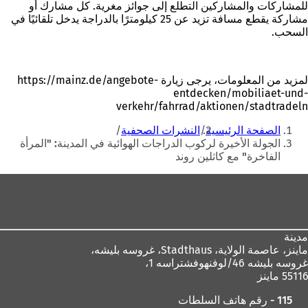
للمشاركات والمشاركين التطلع إلى جوائز مغرية. كل مشارك أو
مشاركة يقطع مسافة تزيد عن 25 كيلومترًا بالدراجة يدخل تلقائيًا في
السحب.
لمزيد من المعلومات، يرجى زيارة https://mainz.de/angebote-
entdecken/mobiliaet-und-
verkehr/fahrrad/aktionen/stadtradeln
أنت
الصفحة الرئيسية
النشرات الصحفية
هنا
الجولة الأخيرة لركوب الدراجات الهوائية في المدينة: "المرأة
الفاخرة" مع كاثلين روند
منطقة
القدم
مدينة
ماينز، عاصمة الولاية،
Stadthaus، غروسه بليشه،
غروسه بليشه 46/لوفنهوفشتراسه 1،
55116 ماينز
115 - رقم هاتف السلطات