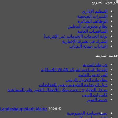
الوصول السريع
التنظيم الإداري
النشرات الصحفية
الوظائف الشاغرة
نظام معلومات المجلس
المناقصات العامة
بوابة الخدمات (الخدمات عبر الإنترنت)
اشترك في نشرتنا الإخبارية
إعدادات حماية البيانات
خدمة المدينة
خريطة المدينة
النقاط الساخنة لشبكة WLAN اللاسلكية
المراحيض العامة
معلومات الجدول الزمني
دليل الرضاعة الطبيعية وتغيير الحفاضات
مدخل الطوارئ - حيث يمكن للأطفال العثور على المساعدة
كاميرات الويب
خدمة الصور
Landeshauptstadt Mainz
© 2026
بصمة
سياسة الخصوصية