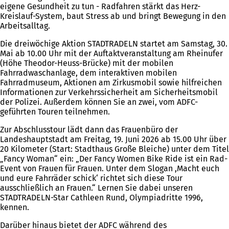
eigene Gesundheit zu tun - Radfahren stärkt das Herz-
Kreislauf-System, baut Stress ab und bringt Bewegung in den
Arbeitsalltag.
Die dreiwöchige Aktion STADTRADELN startet am Samstag, 30.
Mai ab 10.00 Uhr mit der Auftaktveranstaltung am Rheinufer
(Höhe Theodor-Heuss-Brücke) mit der mobilen
Fahrradwaschanlage, dem interaktiven mobilen
Fahrradmuseum, Aktionen am Zirkusmobil sowie hilfreichen
Informationen zur Verkehrssicherheit am Sicherheitsmobil
der Polizei. Außerdem können Sie an zwei, vom ADFC-
geführten Touren teilnehmen.
Zur Abschlusstour lädt dann das Frauenbüro der
Landeshauptstadt am Freitag, 19. Juni 2026 ab 15.00 Uhr über
20 Kilometer (Start: Stadthaus Große Bleiche) unter dem Titel
„Fancy Woman“ ein: „Der Fancy Women Bike Ride ist ein Rad-
Event von Frauen für Frauen. Unter dem Slogan ,Macht euch
und eure Fahrräder schick‘ richtet sich diese Tour
ausschließlich an Frauen.“ Lernen Sie dabei unseren
STADTRADELN-Star Cathleen Rund, Olympiadritte 1996,
kennen.
Darüber hinaus bietet der ADFC während des