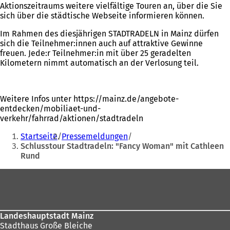
Aktionszeitraums weitere vielfältige Touren an, über die Sie
sich über die städtische Webseite informieren können.
Im Rahmen des diesjährigen STADTRADELN in Mainz dürfen
sich die Teilnehmer:innen auch auf attraktive Gewinne
freuen. Jede:r Teilnehmer:in mit über 25 geradelten
Kilometern nimmt automatisch an der Verlosung teil.
Weitere Infos unter https://mainz.de/angebote-
entdecken/mobiliaet-und-
verkehr/fahrrad/aktionen/stadtradeln
Sie
Startseite
Pressemeldungen
befinden
Schlusstour Stadtradeln: "Fancy Woman" mit Cathleen
Rund
sich
hier:
Fußbereich
Landeshauptstadt Mainz
Stadthaus Große Bleiche