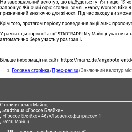
На завершальний велотур, що відбудеться у п’ятницю, 19 чер
запрошує Жіночий офіс столиці землі: «Fancy Women Bike Ri
призначений виключно для жінок». Під час заходу ви зможе
Крім того, протягом періоду проведення акції ADFC пропонує
У рамках цьогорічної акції STADTRADELN у Майнці учасники 
автоматично бере участь у розіграші.
Більше інформації на сайті https://mainz.de/angebote-entd
Ти
Головна сторінка
Прес-релізи
Заключний велотур міст
тут:
Зона
для
ніг
Столиця землі Майнц
,
Stadthaus «Гроссе Бляйхе»
, «Гроссе Бляйхе» 46/«Льовенхофштрассе» 1
, 55116 Майнц
115 — номер телефону адміністрації