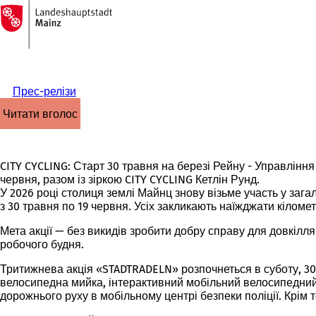
На
головну
Перейти до змісту
сторінку
Прес-релізи
читати вголос
CITY CYCLING: Старт 30 травня на березі Рейну - Управління
червня, разом із зіркою CITY CYCLING Кетлін Рунд.
У 2026 році столиця землі Майнц знову візьме участь у заг
з 30 травня по 19 червня. Усіх закликають наїжджати кіломе
Мета акції — без викидів зробити добру справу для довкілля
робочого будня.
Тритижнева акція «STADTRADELN» розпочнеться в суботу, 30 
велосипедна мийка, інтерактивний мобільний велосипедний
дорожнього руху в мобільному центрі безпеки поліції. Крім 