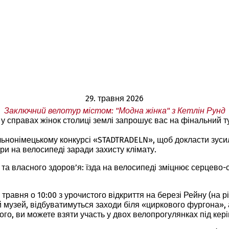
29. травня 2026
Заключний велотур містом: "Модна жінка" з Кетлін Рунд
 у справах жінок столиці землі запрошує вас на фінальний ту
альнонімецькому конкурсі «STADTRADELN», щоб докласти зуси
три на велосипеді заради захисту клімату.
 та власного здоров’я: їзда на велосипеді зміцнює серцево-с
травня о 10:00 з урочистого відкриття на березі Рейну (на 
 музей, відбуватимуться заходи біля «циркового фургона»,
того, ви можете взяти участь у двох велопрогулянках під кер