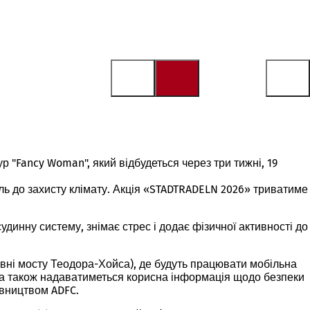
р "Fancy Woman", який відбудеться через три тижні, 19
ль до захисту клімату. Акція «STADTRADELN 2026» триватиме
удинну систему, знімає стрес і додає фізичної активності до
рівні мосту Теодора-Хойса), де будуть працювати мобільна
 а також надаватиметься корисна інформація щодо безпеки
івництвом ADFC.