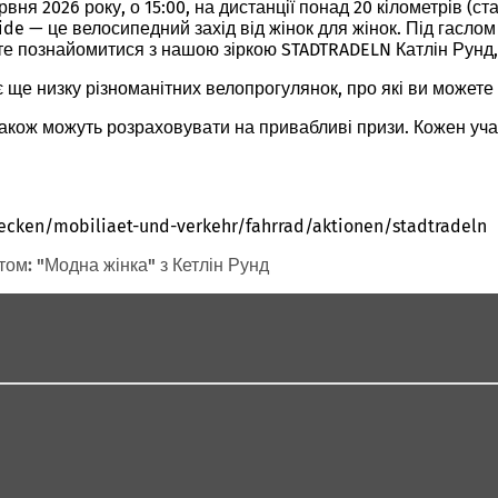
вня 2026 року, о 15:00, на дистанції понад 20 кілометрів (
de — це велосипедний захід від жінок для жінок. Під гаслом
те познайомитися з нашою зіркою STADTRADELN Катлін Рунд,
 ще низку різноманітних велопрогулянок, про які ви можете 
також можуть розраховувати на привабливі призи. Кожен учас
ecken/mobiliaet-und-verkehr/fahrrad/aktionen/stadtradeln
ом: "Модна жінка" з Кетлін Рунд