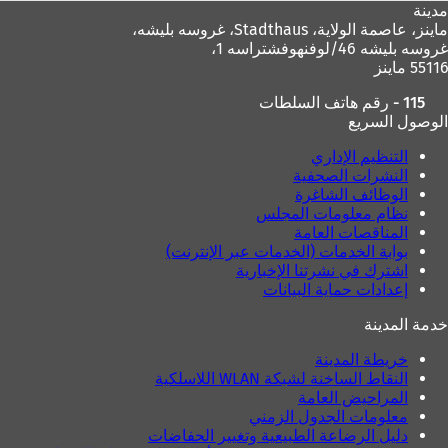
مدينة
ماينز، عاصمة الولاية،
Stadthaus، غروسه بليشه،
غروسه بليشه 46/لوفنهوفشتراسه 1،
55116 ماينز
115 - رقم هاتف السلطات
الوصول السريع
التنظيم الإداري
النشرات الصحفية
الوظائف الشاغرة
نظام معلومات المجلس
المناقصات العامة
بوابة الخدمات (الخدمات عبر الإنترنت)
اشترك في نشرتنا الإخبارية
إعدادات حماية البيانات
خدمة المدينة
خريطة المدينة
النقاط الساخنة لشبكة WLAN اللاسلكية
المراحيض العامة
معلومات الجدول الزمني
دليل الرضاعة الطبيعية وتغيير الحفاضات