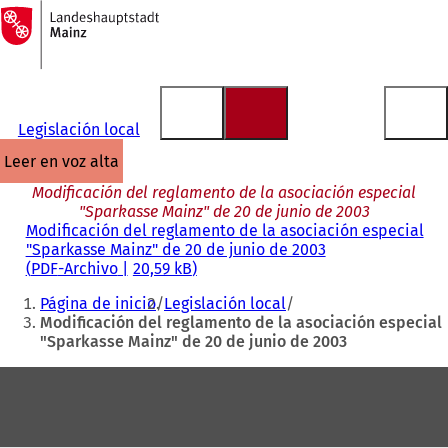
A
la
Saltar al contenido
página
de
inicio
Legislación local
leer en voz alta
Modificación del reglamento de la asociación especial
"Sparkasse Mainz" de 20 de junio de 2003
Modificación del reglamento de la asociación especial
"Sparkasse Mainz" de 20 de junio de 2003
PDF
-Archivo
20,59 kB
Estás
Página de inicio
Legislación local
aquí:
Modificación del reglamento de la asociación especial
"Sparkasse Mainz" de 20 de junio de 2003
Zona
de
los