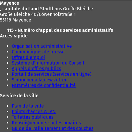
Mayence
, capitale du Land
Stadthaus Große Bleiche
Große Bleiche 46/Löwenhofstraße 1
55116 Mayence
115 - Numéro d'appel des services administratifs
Accès rapide
Organisation administrative
Communiqués de presse
Offres d'emploi
Système d'information du Conseil
Appels d'offres publics
Portail de services (services en ligne)
S'abonner à la newsletter
Paramètres de confidentialité
Service de la ville
Plan de la ville
Points d'accès WLAN
Toilettes publiques
Renseignements sur les horaires
Guide de l'allaitement et des couches