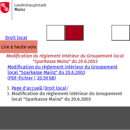
Vers
la
Accéder au contenu
page
d'accueil
Droit local
lire à haute voix
Modification du règlement intérieur du Groupement local
"Sparkasse Mainz" du 20.6.2003
Modification du règlement intérieur du Groupement
local "Sparkasse Mainz" du 20.6.2003
PDF
-Fichier
20,59 kB
Vous
Page d'accueil
Droit local
êtes
Modification du règlement intérieur du Groupement
local "Sparkasse Mainz" du 20.6.2003
ici
:
Pied
de
page