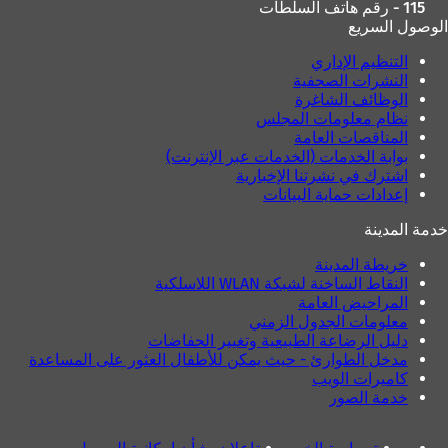
115 - رقم هاتف السلطات
الوصول السريع
التنظيم الإداري
النشرات الصحفية
الوظائف الشاغرة
نظام معلومات المجلس
المناقصات العامة
بوابة الخدمات (الخدمات عبر الإنترنت)
اشترك في نشرتنا الإخبارية
إعدادات حماية البيانات
خدمة المدينة
خريطة المدينة
النقاط الساخنة لشبكة WLAN اللاسلكية
المراحيض العامة
معلومات الجدول الزمني
دليل الرضاعة الطبيعية وتغيير الحفاضات
مدخل الطوارئ - حيث يمكن للأطفال العثور على المساعدة
كاميرات الويب
خدمة الصور