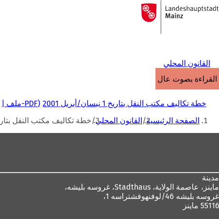
إلى
الصفحة
الانتقال إلى المحتوى
الرئيسية
القانون المحلي
القراءة بصوت عالٍ
خطة تكاليف مكتب النقل بتاريخ 1 نيسان/أبريل 2001
PDF
-ملف
أنت
الصفحة الرئيسية
القانون المحلي
خطة تكاليف مكتب النقل بتاريخ 1 نيسان/أبريل 
هنا
منطقة
القدم
مدينة
ماينز، عاصمة الولاية،
Stadthaus، غروسه بليشه،
غروسه بليشه 46/لوفنهوفشتراسه 1،
55116 ماينز