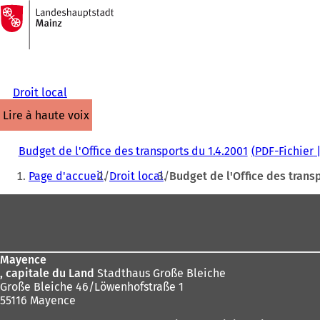
Vers
la
Accéder au contenu
page
d'accueil
Droit local
lire à haute voix
Budget de l'Office des transports du 1.4.2001
PDF
-Fichier
Vous
Page d'accueil
Droit local
Budget de l'Office des transp
êtes
Pied
ici
de
:
page
Mayence
, capitale du Land
Stadthaus Große Bleiche
Große Bleiche 46/Löwenhofstraße 1
55116 Mayence