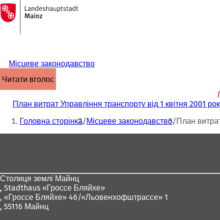
На
головну
Перейти до змісту
сторінку
Місцеве законодавство
читати вголос
План витрат Управління транспорту від 1 квітня 2001 рок
Ти
Головна сторінка
Місцеве законодавство
План витрат
тут:
Зона
для
ніг
Столиця землі Майнц
,
Stadthaus «Гроссе Бляйхе»
, «Гроссе Бляйхе» 46/«Льовенхофштрассе» 1
, 55116 Майнц