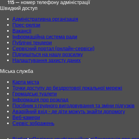
115 — номер телефону адміністрації
Швидкий доступ
Адміністративна організація
Прес-релізи
Вакансії
Інформаційна система ради
Публічні тендери
Сервісний портал (онлайн-сервіси)
Підпишіться на нашу розсилку
Налаштування захисту даних
Міська служба
Карта міста
Точки доступу до бездротової локальної мережі
Громадські туалети
Інформація про розклад
Посібник з грудного вигодовування та зміни підгузків
Аварійний вхід - де діти можуть знайти допомогу
Веб-камери
Сервіс зображень