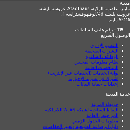
مدينة
ماينز، عاصمة الولاية،
Stadthaus، غروسه بليشه،
غروسه بليشه 46/لوفنهوفشتراسه 1،
55116 ماينز
115 - رقم هاتف السلطات
الوصول السريع
التنظيم الإداري
النشرات الصحفية
الوظائف الشاغرة
نظام معلومات المجلس
المناقصات العامة
بوابة الخدمات (الخدمات عبر الإنترنت)
اشترك في نشرتنا الإخبارية
إعدادات حماية البيانات
خدمة المدينة
خريطة المدينة
النقاط الساخنة لشبكة WLAN اللاسلكية
المراحيض العامة
معلومات الجدول الزمني
دليل الرضاعة الطبيعية وتغيير الحفاضات