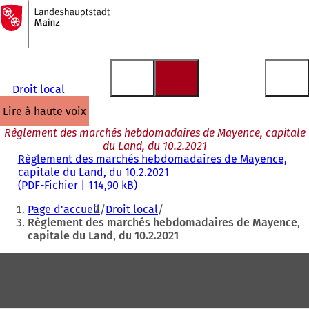
Vers
la
Accéder au contenu
page
d'accueil
Droit local
lire à haute voix
Règlement des marchés hebdomadaires de Mayence, capitale
du Land, du 10.2.2021
Règlement des marchés hebdomadaires de Mayence,
capitale du Land, du 10.2.2021
PDF
-Fichier
114,90 kB
Vous
Page d'accueil
Droit local
êtes
Règlement des marchés hebdomadaires de Mayence,
capitale du Land, du 10.2.2021
ici
:
Pied
de
page