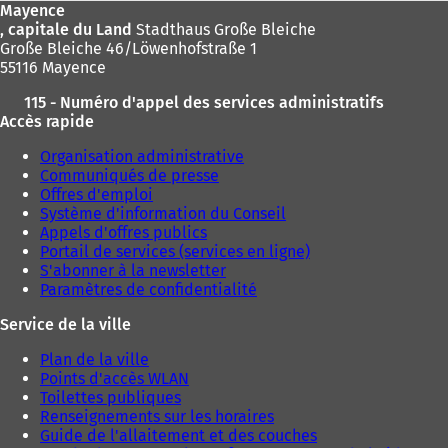
Mayence
, capitale du Land
Stadthaus Große Bleiche
Große Bleiche 46/Löwenhofstraße 1
55116 Mayence
115 - Numéro d'appel des services administratifs
Accès rapide
Organisation administrative
Communiqués de presse
Offres d'emploi
Système d'information du Conseil
Appels d'offres publics
Portail de services (services en ligne)
S'abonner à la newsletter
Paramètres de confidentialité
Service de la ville
Plan de la ville
Points d'accès WLAN
Toilettes publiques
Renseignements sur les horaires
Guide de l'allaitement et des couches