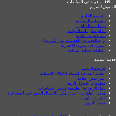
115 - رقم هاتف السلطات
الوصول السريع
التنظيم الإداري
النشرات الصحفية
الوظائف الشاغرة
نظام معلومات المجلس
المناقصات العامة
بوابة الخدمات (الخدمات عبر الإنترنت)
اشترك في نشرتنا الإخبارية
إعدادات حماية البيانات
خدمة المدينة
خريطة المدينة
النقاط الساخنة لشبكة WLAN اللاسلكية
المراحيض العامة
معلومات الجدول الزمني
دليل الرضاعة الطبيعية وتغيير الحفاضات
مدخل الطوارئ - حيث يمكن للأطفال العثور على المساعدة
كاميرات الويب
خدمة الصور