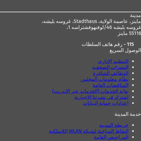
مدينة
ماينز، عاصمة الولاية،
Stadthaus، غروسه بليشه،
غروسه بليشه 46/لوفنهوفشتراسه 1،
55116 ماينز
115 - رقم هاتف السلطات
الوصول السريع
التنظيم الإداري
النشرات الصحفية
الوظائف الشاغرة
نظام معلومات المجلس
المناقصات العامة
بوابة الخدمات (الخدمات عبر الإنترنت)
اشترك في نشرتنا الإخبارية
إعدادات حماية البيانات
خدمة المدينة
خريطة المدينة
النقاط الساخنة لشبكة WLAN اللاسلكية
المراحيض العامة