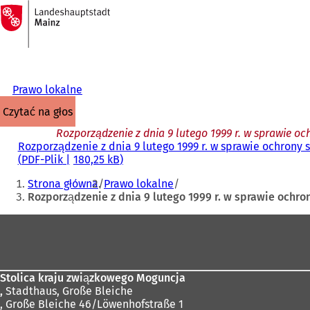
Do
strony
Przejdź do treści
głównej
Prawo lokalne
czytać na głos
Rozporządzenie z dnia 9 lutego 1999 r. w sprawie o
Rozporządzenie z dnia 9 lutego 1999 r. w sprawie ochrony
PDF
-Plik
180,25 kB
Jesteś
Strona główna
Prawo lokalne
tutaj:
Rozporządzenie z dnia 9 lutego 1999 r. w sprawie ochr
Obszar
stóp
Stolica kraju związkowego Moguncja
,
Stadthaus, Große Bleiche
, Große Bleiche 46/Löwenhofstraße 1