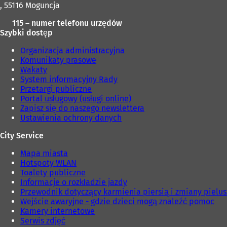
, 55116 Moguncja
115 – numer telefonu urzędów
Szybki dostęp
Organizacja administracyjna
Komunikaty prasowe
Wakaty
System informacyjny Rady
Przetargi publiczne
Portal usługowy (usługi online)
Zapisz się do naszego newslettera
Ustawienia ochrony danych
City Service
Mapa miasta
Hotspoty WLAN
Toalety publiczne
Informacje o rozkładzie jazdy
Przewodnik dotyczący karmienia piersią i zmiany pielu
Wejście awaryjne - gdzie dzieci mogą znaleźć pomoc
Kamery internetowe
Serwis zdjęć