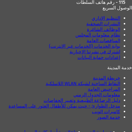
115 - رقم هاتف السلطات
الوصول السريع
التنظيم الإداري
النشرات الصحفية
الوظائف الشاغرة
نظام معلومات المجلس
المناقصات العامة
بوابة الخدمات (الخدمات عبر الإنترنت)
اشترك في نشرتنا الإخبارية
إعدادات حماية البيانات
خدمة المدينة
خريطة المدينة
النقاط الساخنة لشبكة WLAN اللاسلكية
المراحيض العامة
معلومات الجدول الزمني
دليل الرضاعة الطبيعية وتغيير الحفاضات
مدخل الطوارئ - حيث يمكن للأطفال العثور على المساعدة
كاميرات الويب
خدمة الصور