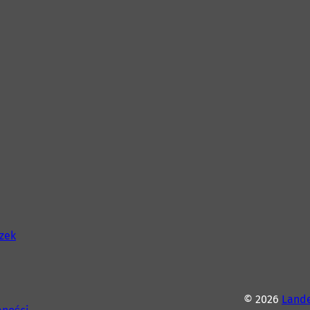
szek
© 2026
Lande