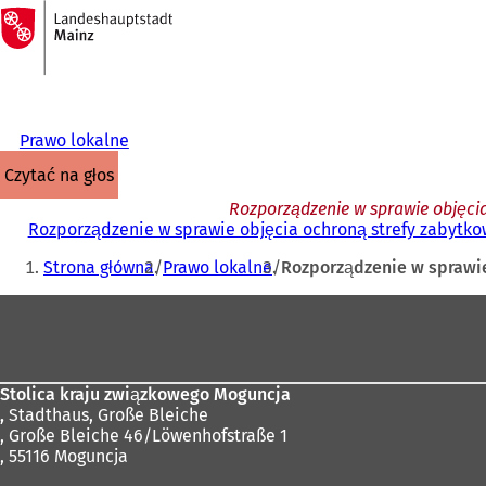
Do
strony
Przejdź do treści
głównej
Prawo lokalne
czytać na głos
Rozporządzenie w sprawie objęcia
Rozporządzenie w sprawie objęcia ochroną strefy zabytkow
Jesteś
Strona główna
Prawo lokalne
Rozporządzenie w sprawie 
tutaj:
Obszar
stóp
Stolica kraju związkowego Moguncja
,
Stadthaus, Große Bleiche
, Große Bleiche 46/Löwenhofstraße 1
, 55116 Moguncja