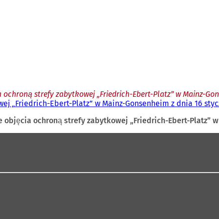
 ochroną strefy zabytkowej „Friedrich-Ebert-Platz” w Mainz-Gons
ej „Friedrich-Ebert-Platz” w Mainz-Gonsenheim z dnia 16 stycz
objęcia ochroną strefy zabytkowej „Friedrich-Ebert-Platz” w