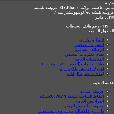
مدينة
ماينز، عاصمة الولاية،
Stadthaus، غروسه بليشه،
غروسه بليشه 46/لوفنهوفشتراسه 1،
55116 ماينز
115 - رقم هاتف السلطات
الوصول السريع
التنظيم الإداري
النشرات الصحفية
الوظائف الشاغرة
نظام معلومات المجلس
المناقصات العامة
بوابة الخدمات (الخدمات عبر الإنترنت)
اشترك في نشرتنا الإخبارية
إعدادات حماية البيانات
خدمة المدينة
خريطة المدينة
النقاط الساخنة لشبكة WLAN اللاسلكية
المراحيض العامة
معلومات الجدول الزمني
دليل الرضاعة الطبيعية وتغيير الحفاضات