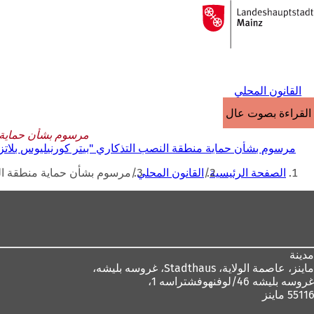
إلى
الصفحة
الانتقال إلى المحتوى
الرئيسية
القانون المحلي
القراءة بصوت عالٍ
مرسوم بشأن حماية منطق
مرسوم بشأن حماية منطقة النصب التذكاري "بيتر كورنيليوس بلاتز" في عاصمة
أنت
الصفحة الرئيسية
القانون المحلي
مرسوم بشأن حماية منطقة النصب ال
هنا
منطقة
القدم
مدينة
ماينز، عاصمة الولاية،
Stadthaus، غروسه بليشه،
غروسه بليشه 46/لوفنهوفشتراسه 1،
55116 ماينز