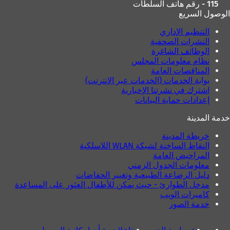
115 - رقم هاتف السلطات
الوصول السريع
التنظيم الإداري
النشرات الصحفية
الوظائف الشاغرة
نظام معلومات المجلس
المناقصات العامة
بوابة الخدمات (الخدمات عبر الإنترنت)
اشترك في نشرتنا الإخبارية
إعدادات حماية البيانات
خدمة المدينة
خريطة المدينة
النقاط الساخنة لشبكة WLAN اللاسلكية
المراحيض العامة
معلومات الجدول الزمني
دليل الرضاعة الطبيعية وتغيير الحفاضات
مدخل الطوارئ - حيث يمكن للأطفال العثور على المساعدة
كاميرات الويب
خدمة الصور