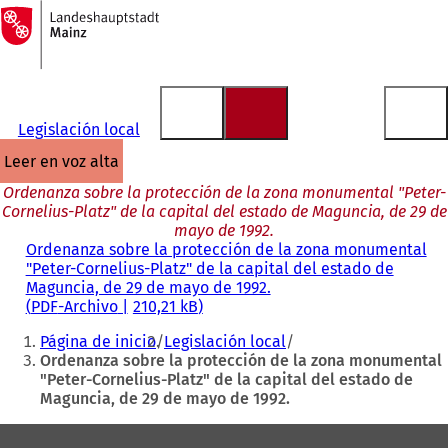
A
la
Saltar al contenido
página
de
inicio
Legislación local
leer en voz alta
Ordenanza sobre la protección de la zona monumental "Peter-
Cornelius-Platz" de la capital del estado de Maguncia, de 29 de
mayo de 1992.
Ordenanza sobre la protección de la zona monumental
"Peter-Cornelius-Platz" de la capital del estado de
Maguncia, de 29 de mayo de 1992.
PDF
-Archivo
210,21 kB
Estás
Página de inicio
Legislación local
aquí:
Ordenanza sobre la protección de la zona monumental
"Peter-Cornelius-Platz" de la capital del estado de
Maguncia, de 29 de mayo de 1992.
Zona