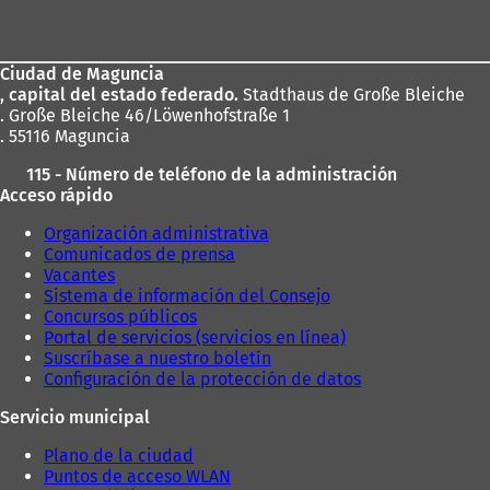
de
los
Ciudad de Maguncia
pies
, capital del estado federado.
Stadthaus de Große Bleiche
. Große Bleiche 46/Löwenhofstraße 1
. 55116 Maguncia
115 - Número de teléfono de la administración
Acceso rápido
Organización administrativa
Comunicados de prensa
Vacantes
Sistema de información del Consejo
Concursos públicos
Portal de servicios (servicios en línea)
Suscríbase a nuestro boletín
Configuración de la protección de datos
Servicio municipal
Plano de la ciudad
Puntos de acceso WLAN