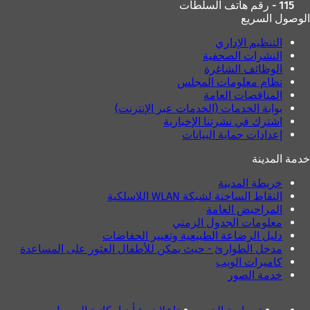
115 - رقم هاتف السلطات
الوصول السريع
التنظيم الإداري
النشرات الصحفية
الوظائف الشاغرة
نظام معلومات المجلس
المناقصات العامة
بوابة الخدمات (الخدمات عبر الإنترنت)
اشترك في نشرتنا الإخبارية
إعدادات حماية البيانات
خدمة المدينة
خريطة المدينة
النقاط الساخنة لشبكة WLAN اللاسلكية
المراحيض العامة
معلومات الجدول الزمني
دليل الرضاعة الطبيعية وتغيير الحفاضات
مدخل الطوارئ - حيث يمكن للأطفال العثور على المساعدة
كاميرات الويب
خدمة الصور