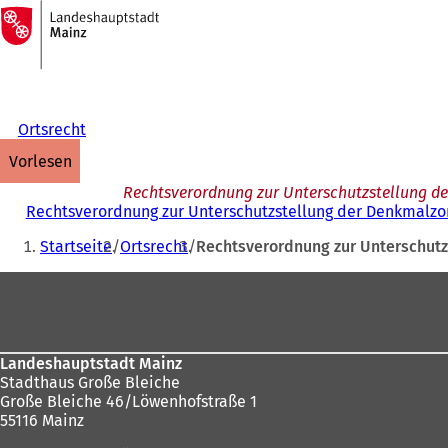
Zur
Startseite
Inhalt anspringen
Ortsrecht
vorlesen
Rechtsverordnung zur Unterschutzstellung de
Rechtsverordnung zur Unterschutzstellung der Denkmalzon
Sie
Startseite
Ortsrecht
Rechtsverordnung zur Unterschutz
befinden
Fußbereich
sich
hier:
Landeshauptstadt Mainz
Stadthaus Große Bleiche
Große Bleiche 46/Löwenhofstraße 1
55116 Mainz