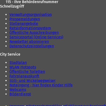
115 - Ihre Behördenrufnummer
Schnellzugriff
Verwaltungsorganisation
Pressemeldungen
Stellenangebote
Ratsinformationssystem
Öffentliche Ausschreibungen
Serviceportal (Online-Services)
Newsletter abonnieren
Datenschutzeinstellungen
City Service
Stadtplan
WLAN-Hotspots
Öffentliche Toiletten
Fahrplanauskunft
Still- und Wickelwegweiser
Noteingang - hier finden Kinder Hilfe
Webcams
Bilderdienst