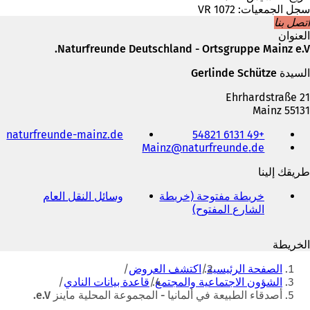
سجل الجمعيات: VR 1072
اتصل بنا
العنوان
Naturfreunde Deutschland - Ortsgruppe Mainz e.V.
السيدة Gerlinde Schütze
Ehrhardstraße 21
55131 Mainz
الهاتف
(
naturfreunde-mainz.de
+49 6131 54821
والفاكس
de
naturfreunde
Mainz
ي
وعنوان
ف
البريد
طريقك إلينا
ت
الإلكتروني
ح
خريطة مفتوحة (خريطة
وسائل النقل العام
(
ف
الشارع المفتوح)
(
ي
ي
ي
ف
ع
ف
ت
ل
الخريطة
ت
ح
ا
أنت
ح
ف
م
الصفحة الرئيسية
اكتشف العروض
ف
ي
هنا
ة
الشؤون الاجتماعية والمجتمع
قاعدة بيانات النادي
ي
ع
ت
أصدقاء الطبيعة في ألمانيا - المجموعة المحلية ماينز e.V.
ع
ل
ب