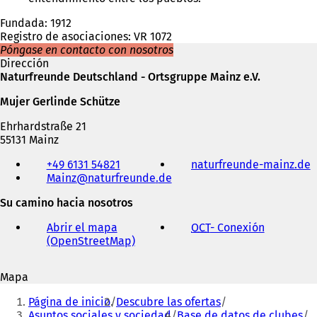
Fundada: 1912
Registro de asociaciones: VR 1072
Póngase en contacto con nosotros
Dirección
Naturfreunde Deutschland - Ortsgruppe Mainz e.V.
Mujer Gerlinde Schütze
Ehrhardstraße 21
55131 Mainz
Teléfono,
+49 6131 54821
naturfreunde-mainz.de
(
fax
Mainz
naturfreunde
de
S
y
e
dirección
Su camino hacia nosotros
a
de
correo
Abrir el mapa
OCT
- Conexión
(
r
electrónico
(OpenStreetMap)
(
S
e
S
e
e
e
a
n
Mapa
a
b
u
Estás
b
r
n
Página de inicio
Descubre las ofertas
r
e
aquí:
a
Asuntos sociales y sociedad
Base de datos de clubes