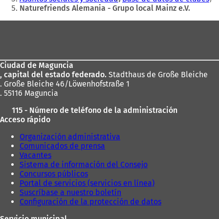
e
e
n
Naturefriends Alemania - Grupo local Mainz e.V.
e
n
u
n
u
e
Zona
u
n
v
de
n
a
a
a
n
los
n
u
e
Ciudad de Maguncia
pies
u
e
s
, capital del estado federado.
Stadthaus de Große Bleiche
e
v
t
. Große Bleiche 46/Löwenhofstraße 1
v
a
a
. 55116 Maguncia
a
p
ñ
p
e
a
115 - Número de teléfono de la administración
e
s
)
Acceso rápido
s
t
t
a
Organización administrativa
a
ñ
Comunicados de prensa
ñ
a
Vacantes
a
)
Sistema de información del Consejo
)
Concursos públicos
Portal de servicios (servicios en línea)
Suscríbase a nuestro boletín
Configuración de la protección de datos
Servicio municipal