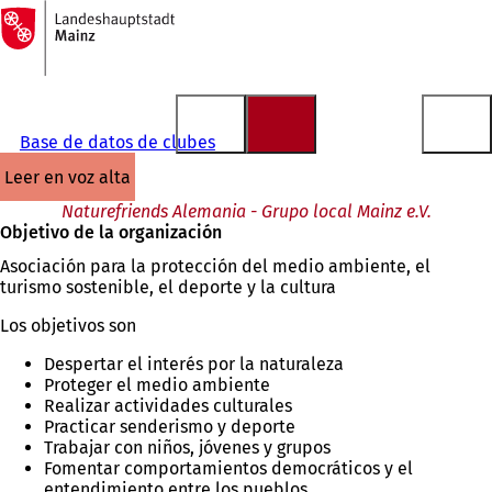
A
la
Saltar al contenido
página
de
inicio
Base de datos de clubes
leer en voz alta
Naturefriends Alemania - Grupo local Mainz e.V.
Objetivo de la organización
Asociación para la protección del medio ambiente, el
turismo sostenible, el deporte y la cultura
Los objetivos son
Despertar el interés por la naturaleza
Proteger el medio ambiente
Realizar actividades culturales
Practicar senderismo y deporte
Trabajar con niños, jóvenes y grupos
Fomentar comportamientos democráticos y el
entendimiento entre los pueblos.