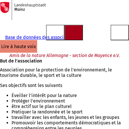
Vers
la
Accéder au contenu
page
d'accueil
Base de données des associations
lire à haute voix
Amis de la nature Allemagne - section de Mayence e.V.
But de l'association
Association pour la protection de l'environnement, le
tourisme durable, le sport et la culture
Ses objectifs sont les suivants
Éveiller l'intérêt pour la nature
Protéger l'environnement
être actif sur le plan culturel
Pratiquer la randonnée et le sport
travailler avec les enfants, les jeunes et les groupes
Promouvoir les comportements démocratiques et la
compréhension entre les peuples.