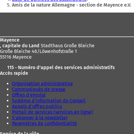
r
r
u
Amis de la nature Allemagne - section de Mayence e.V.
ici
e
e
n
d
d
:
n
Pied
a
a
o
de
n
n
u
s
s
page
v
u
u
e
Mayence
n
n
l
, capitale du Land
Stadthaus Große Bleiche
n
n
o
Große Bleiche 46/Löwenhofstraße 1
o
o
n
55116 Mayence
u
u
g
v
v
l
115 - Numéro d'appel des services administratifs
e
e
e
Accès rapide
l
l
t
o
o
)
Organisation administrative
n
n
Communiqués de presse
g
g
Offres d'emploi
l
l
Système d'information du Conseil
e
e
Appels d'offres publics
t
t
Portail de services (services en ligne)
)
)
S'abonner à la newsletter
Paramètres de confidentialité
Service de la ville