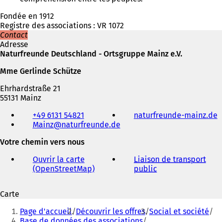
Fondée en 1912
Registre des associations : VR 1072
Contact
Adresse
Naturfreunde Deutschland - Ortsgruppe Mainz e.V.
Mme Gerlinde Schütze
Ehrhardstraße 21
55131 Mainz
Téléphone,
+49 6131 54821
naturfreunde-mainz.de
(
fax
Mainz
naturfreunde
de
S
et
'
adresse
Votre chemin vers nous
o
électronique
u
Ouvrir la carte
Liaison de transport
v
(OpenStreetMap)
(
public
(
r
S
S
e
'
'
Carte
o
o
a
Vous
u
u
n
Page d'accueil
Découvrir les offres
Social et société
v
v
êtes
s
Base de données des associations