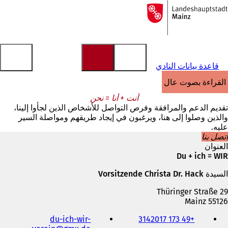
إلى
الصفحة
الانتقال إلى المحتوى
الرئيسية
قاعدة بيانات النادي
القراءة بصوت عالٍ
أنت + أنا = نحن
تقديم الدعم والمرافقة وفرص التواصل للأشخاص الذين لجأوا إلينا،
والذين وصلوا إلى هنا، ويرغبون في إيجاد طريقهم ومواصلة السير
عليه.
اتصل بنا
العنوان
Du + ich = WIR
السيدة Vorsitzende Christa Dr. Hack
Thüringer Straße 29
55126 Mainz
الهاتف
du-ich-wir-
+49 173 3142017
والفاكس