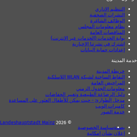
ي
د
د
ة
التنظيم الإداري
ة
)
النشرات الصحفية
)
الوظائف الشاغرة
نظام معلومات المجلس
المناقصات العامة
بوابة الخدمات (الخدمات عبر الإنترنت)
اشترك في نشرتنا الإخبارية
إعدادات حماية البيانات
خدمة المدينة
خريطة المدينة
النقاط الساخنة لشبكة WLAN اللاسلكية
المراحيض العامة
معلومات الجدول الزمني
دليل الرضاعة الطبيعية وتغيير الحفاضات
مدخل الطوارئ - حيث يمكن للأطفال العثور على المساعدة
كاميرات الويب
خدمة الصور
Landeshauptstadt Mainz
© 2026
بصمة
سياسة الخصوصية
إعلان بشأن إمكانية