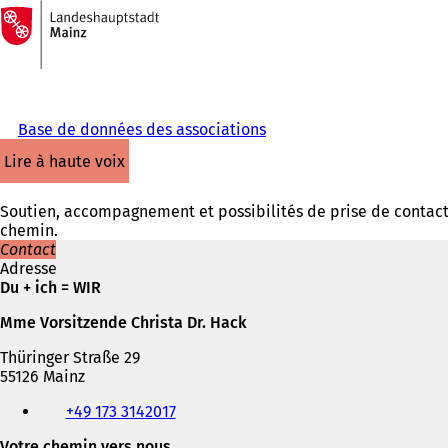
Vers
la
Accéder au contenu
page
d'accueil
Base de données des associations
lire à haute voix
Soutien, accompagnement et possibilités de prise de contact po
chemin.
Contact
Adresse
Du + ich = WIR
Mme Vorsitzende Christa Dr. Hack
Thüringer Straße 29
55126 Mainz
Téléphone,
+49 173 3142017
fax
et
Votre chemin vers nous