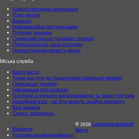
й
й
в
в
Адміністративна організація
к
к
Прес-релізи
л
л
Вакансії
а
а
Інформаційна система ради
д
д
Публічні тендери
ц
ц
Сервісний портал (онлайн-сервіси)
і
і
Підпишіться на нашу розсилку
)
)
Налаштування захисту даних
Міська служба
Карта міста
Точки доступу до бездротової локальної мережі
Громадські туалети
Інформація про розклад
Посібник з грудного вигодовування та зміни підгузків
Аварійний вхід - де діти можуть знайти допомогу
Веб-камери
Сервіс зображень
© 2026
Landeshauptstadt
Відбиток
Mainz
Політика конфіденційності