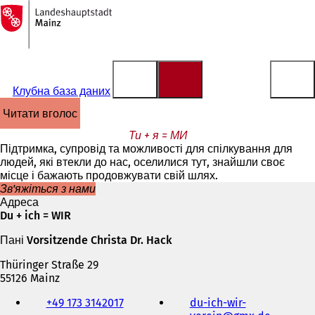
На
головну
Перейти до змісту
сторінку
Клубна база даних
читати вголос
Ти + я = МИ
Підтримка, супровід та можливості для спілкування для
людей, які втекли до нас, оселилися тут, знайшли своє
місце і бажають продовжувати свій шлях.
Зв'яжіться з нами
Адреса
Du + ich = WIR
Пані Vorsitzende Christa Dr. Hack
Thüringer Straße 29
55126 Mainz
Телефон,
+49 173 3142017
du-ich-wir-
факс