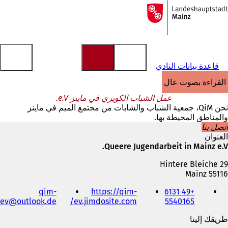
إلى
الصفحة
الانتقال إلى المحتوى
الرئيسية
قاعدة بيانات النادي
القراءة بصوت عالٍ
عمل الشباب الكويري في ماينز e.V.
نحن QiM، جمعية الشباب والشابات من مجتمع الميم في ماينز
والمناطق المحيطة بها.
اتصل بنا
العنوان
Queere Jugendarbeit in Mainz e.V.
Hintere Bleiche 29
55116 Mainz
الهاتف
qim-
https://qim-
+49 6131
والفاكس
ev
outlook
de
(
ev.jimdosite.com/
5540165
وعنوان
ي
البريد
طريقك إلينا
ف
الإلكتروني