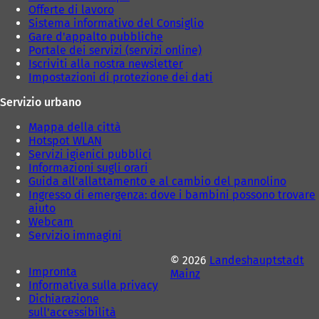
a
a
Offerte di lavoro
)
)
Sistema informativo del Consiglio
Gare d'appalto pubbliche
Portale dei servizi (servizi online)
Iscriviti alla nostra newsletter
Impostazioni di protezione dei dati
Servizio urbano
Mappa della città
Hotspot WLAN
Servizi igienici pubblici
Informazioni sugli orari
Guida all'allattamento e al cambio del pannolino
Ingresso di emergenza: dove i bambini possono trovare
aiuto
Webcam
Servizio immagini
© 2026
Landeshauptstadt
Impronta
Mainz
Informativa sulla privacy
Dichiarazione
sull'accessibilità