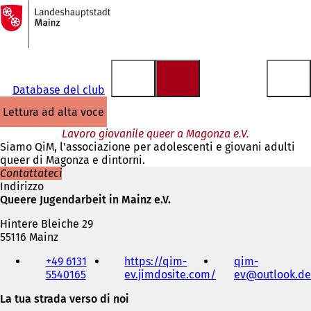
Alla
pagina
Vai al contenuto
iniziale
Database del club
lettura ad alta voce
Lavoro giovanile queer a Magonza e.V.
Siamo QiM, l'associazione per adolescenti e giovani adulti
queer di Magonza e dintorni.
Contattateci
Indirizzo
Queere Jugendarbeit in Mainz e.V.
Hintere Bleiche 29
55116 Mainz
Telefono,
+49 6131
https://qim-
qim-
fax
5540165
ev.jimdosite.com/
(
ev
outlook
de
e
S
indirizzo
La tua strada verso di noi
i
e-