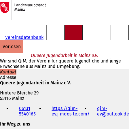
Zur
Startseite
Inhalt anspringen
Vereinsdatenbank
vorlesen
Queere Jugendarbeit in Mainz e.V.
Wir sind QiM, der Verein für queere Jugendliche und junge
Erwachsene aus Mainz und Umgebung.
Kontakt
Adresse
Queere Jugendarbeit in Mainz e.V.
Hintere Bleiche 29
55116 Mainz
Telefon,
06131
https://qim-
qim-
Fax
5540165
ev.jimdosite.com/
(
ev
outlook
de
und
Ö
E-
Ihr Weg zu uns
f
Mail-