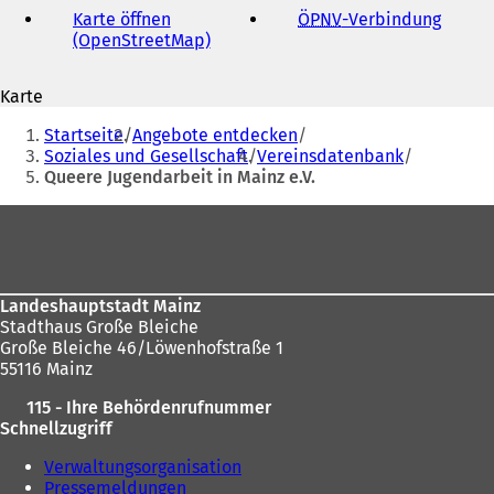
f
Adresse
Karte öffnen
ÖPNV
-Verbindung
(
n
(OpenStreetMap)
(
Ö
e
Ö
f
t
f
f
i
Karte
f
n
n
Sie
n
e
e
Startseite
Angebote entdecken
e
t
befinden
i
Soziales und Gesellschaft
Vereinsdatenbank
t
i
n
Queere Jugendarbeit in Mainz e.V.
sich
i
n
e
n
e
hier:
m
Fußbereich
e
i
n
i
n
e
n
e
u
e
m
e
Landeshauptstadt Mainz
m
n
n
Stadthaus Große Bleiche
n
e
T
Große Bleiche 46/Löwenhofstraße 1
e
u
a
55116 Mainz
u
e
b
e
n
)
115 - Ihre Behördenrufnummer
n
T
Schnellzugriff
T
a
a
b
Verwaltungsorganisation
b
)
Pressemeldungen