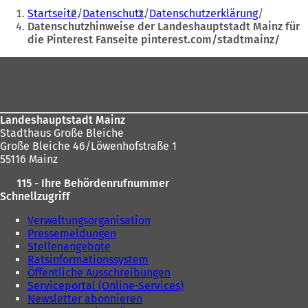
Sie
Ö
Startseite
Datenschutz
Datenschutzerklärung
f
befinden
Datenschutzhinweise der Landeshauptstadt Mainz für
f
die Pinterest Fanseite pinterest.com/stadtmainz/
sich
n
e
hier:
Fußbereich
t
i
n
e
i
Landeshauptstadt Mainz
n
Stadthaus Große Bleiche
e
Große Bleiche 46/Löwenhofstraße 1
m
55116 Mainz
n
115 - Ihre Behördenrufnummer
e
Schnellzugriff
u
e
Verwaltungsorganisation
n
Pressemeldungen
T
Stellenangebote
a
Ratsinformationssystem
b
Öffentliche Ausschreibungen
)
Serviceportal (Online-Services)
Newsletter abonnieren