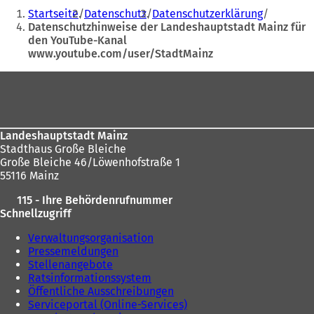
Sie
Ö
Startseite
Datenschutz
Datenschutzerklärung
f
befinden
Datenschutzhinweise der Landeshauptstadt Mainz für
f
den YouTube-Kanal
sich
n
www.youtube.com/user/StadtMainz
e
hier:
t
Fußbereich
i
n
e
i
n
Landeshauptstadt Mainz
e
Stadthaus Große Bleiche
m
Große Bleiche 46/Löwenhofstraße 1
n
55116 Mainz
e
115 - Ihre Behördenrufnummer
u
Schnellzugriff
e
n
Verwaltungsorganisation
T
Pressemeldungen
a
Stellenangebote
b
Ratsinformationssystem
)
Öffentliche Ausschreibungen
Serviceportal (Online-Services)