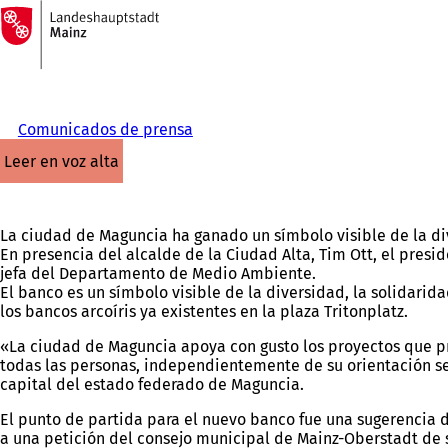
A
la
Saltar al contenido
página
de
inicio
Comunicados de prensa
leer en voz alta
La ciudad de Maguncia ha ganado un símbolo visible de la dive
En presencia del alcalde de la Ciudad Alta, Tim Ott, el pres
jefa del Departamento de Medio Ambiente.
El banco es un símbolo visible de la diversidad, la solidarid
los bancos arcoíris ya existentes en la plaza Tritonplatz.
«La ciudad de Maguncia apoya con gusto los proyectos que pr
todas las personas, independientemente de su orientación se
capital del estado federado de Maguncia.
El punto de partida para el nuevo banco fue una sugerencia d
a una petición del consejo municipal de Mainz-Oberstadt de