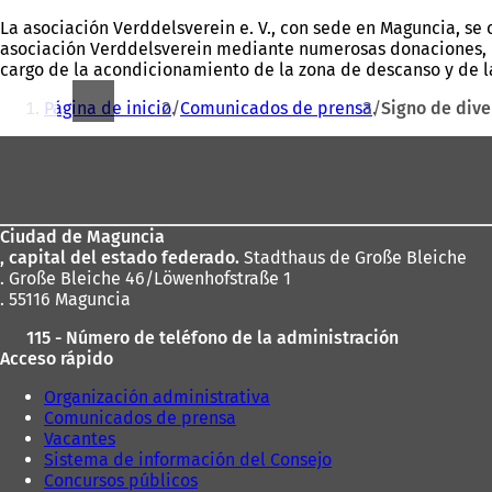
La asociación Verddelsverein e. V., con sede en Maguncia, se 
asociación Verddelsverein mediante numerosas donaciones, qu
cargo de la acondicionamiento de la zona de descanso y de l
Estás
Página de inicio
Comunicados de prensa
Signo de dive
aquí:
Zona
de
los
Ciudad de Maguncia
pies
, capital del estado federado.
Stadthaus de Große Bleiche
. Große Bleiche 46/Löwenhofstraße 1
. 55116 Maguncia
115 - Número de teléfono de la administración
Acceso rápido
Organización administrativa
Comunicados de prensa
Vacantes
Sistema de información del Consejo
Concursos públicos