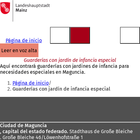
A
la
Saltar al contenido
página
de
inicio
Página de inicio
leer en voz alta
Guarderías con jardín de infancia especial
Aquí encontrará guarderías con jardines de infancia para
necesidades especiales en Maguncia.
Estás
Página de inicio
aquí:
Guarderías con jardín de infancia especial
Zona
de
los
Ciudad de Maguncia
pies
, capital del estado federado.
Stadthaus de Große Bleiche
. Große Bleiche 46/Löwenhofstraße 1