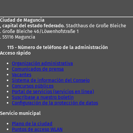
de
los
Ciudad de Maguncia
pies
, capital del estado federado.
Stadthaus de Große Bleiche
. Große Bleiche 46/Löwenhofstraße 1
. 55116 Maguncia
115 - Número de teléfono de la administración
Acceso rápido
Organización administrativa
Comunicados de prensa
Vacantes
Sistema de información del Consejo
Concursos públicos
Portal de servicios (servicios en línea)
Suscríbase a nuestro boletín
Configuración de la protección de datos
Servicio municipal
Plano de la ciudad
Puntos de acceso WLAN