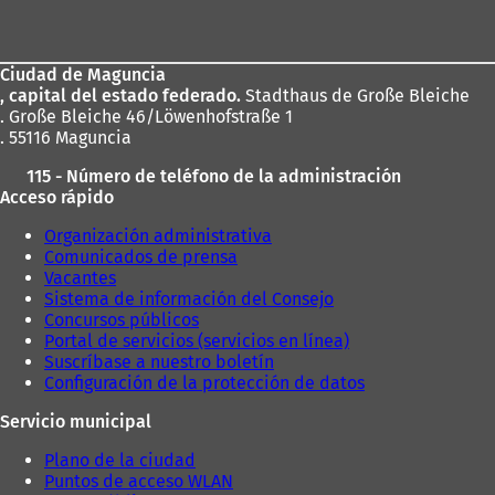
de
los
Ciudad de Maguncia
pies
, capital del estado federado.
Stadthaus de Große Bleiche
. Große Bleiche 46/Löwenhofstraße 1
. 55116 Maguncia
115 - Número de teléfono de la administración
Acceso rápido
Organización administrativa
Comunicados de prensa
Vacantes
Sistema de información del Consejo
Concursos públicos
Portal de servicios (servicios en línea)
Suscríbase a nuestro boletín
Configuración de la protección de datos
Servicio municipal
Plano de la ciudad
Puntos de acceso WLAN