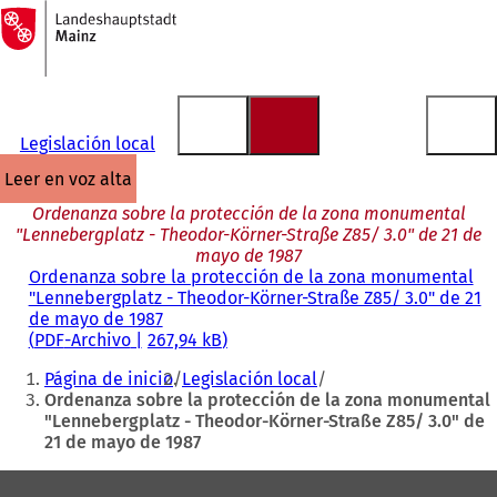
A
la
Saltar al contenido
página
de
inicio
Legislación local
leer en voz alta
Ordenanza sobre la protección de la zona monumental
"Lennebergplatz - Theodor-Körner-Straße Z85/ 3.0" de 21 de
mayo de 1987
Ordenanza sobre la protección de la zona monumental
"Lennebergplatz - Theodor-Körner-Straße Z85/ 3.0" de 21
de mayo de 1987
PDF
-Archivo
267,94 kB
Estás
Página de inicio
Legislación local
aquí:
Ordenanza sobre la protección de la zona monumental
"Lennebergplatz - Theodor-Körner-Straße Z85/ 3.0" de
21 de mayo de 1987
Zona