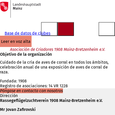
A
la
Saltar al contenido
página
de
inicio
Base de datos de clubes
leer en voz alta
Asociación de Criadores 1908 Mainz-Bretzenheim e.V.
Objetivo de la organización
Cuidado de la cría de aves de corral en todos los ámbitos,
celebración anual de una exposición de aves de corral de
raza.
Fundada: 1908
Registro de asociaciones: 14 VR 1228
Póngase en contacto con nosotros
Dirección
Rassegeflügelzuchtverein 1908 Mainz-Bretzenheim e.V.
Mr Jovan Zafirovski