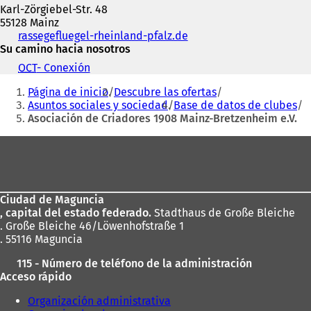
Karl-Zörgiebel-Str. 48
55128 Mainz
Teléfono,
rassegefluegel-rheinland-pfalz.de
(
fax
Su camino hacia nosotros
S
y
e
OCT
- Conexión
(
dirección
a
Estás
S
de
b
Página de inicio
Descubre las ofertas
e
aquí:
correo
r
Asuntos sociales y sociedad
Base de datos de clubes
a
electrónico
e
Asociación de Criadores 1908 Mainz-Bretzenheim e.V.
b
e
r
n
Zona
e
u
e
de
n
n
a
los
u
n
n
Ciudad de Maguncia
pies
u
a
, capital del estado federado.
Stadthaus de Große Bleiche
e
n
. Große Bleiche 46/Löwenhofstraße 1
v
u
. 55116 Maguncia
a
e
p
115 - Número de teléfono de la administración
v
e
Acceso rápido
a
s
p
t
Organización administrativa
e