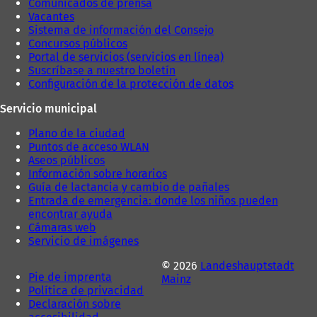
a
Comunicados de prensa
s
ñ
Vacantes
t
a
Sistema de información del Consejo
a
)
Concursos públicos
ñ
Portal de servicios (servicios en línea)
a
Suscríbase a nuestro boletín
)
Configuración de la protección de datos
Servicio municipal
Plano de la ciudad
Puntos de acceso WLAN
Aseos públicos
Información sobre horarios
Guía de lactancia y cambio de pañales
Entrada de emergencia: donde los niños pueden
encontrar ayuda
Cámaras web
Servicio de imágenes
© 2026
Landeshauptstadt
Pie de imprenta
Mainz
Política de privacidad
Declaración sobre