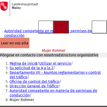
A
la
Saltar al contenido
página
de
inicio
Autoridad competente en materia de permisos de
conducción
leer en voz alta
Mujer Rohmer
Póngase en contacto con nosotros
Estructura organizativa
Estás
Página de inicio
Utilizar el servicio
aquí:
Su solicitud de la A a la Z
Departamento VII - Asuntos reglamentarios y control
del tráfico
Oficina de control del tráfico
Dirección General de Tráfico
Autoridad competente en materia de permisos de
conducción
Mujer Rohmer